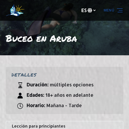
Saltar a la navegación principal
Saltar al contenido
Saltar al pie de página
ES
MENÚ
Selecciona
tu
idioma
Buceo en Aruba
DETALLES
Duración:
múltiples opciones
Edades:
18+ años en adelante
Horario:
Mañana - Tarde
Lección para principiantes