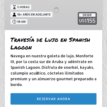
en
5 HORAS
Spanish
18+ AÑOS EN ADELANTE
DESDE
Lagoon
155
US$
10 AM
Travesía de Lujo en Spanish
Lagoon
Navega en nuestra goleta de lujo, Monforte
III, por la costa sur de Aruba y adéntrate en
Spanish Lagoon. Disfruta de snorkel, kayaks,
columpio acu
á
tico, cócteles ilimitados
premium y un almuerzo gourmet preparado a
bordo.
RESERVAR AHORA