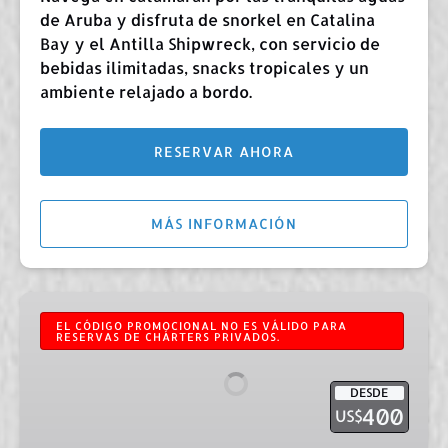
de Aruba y disfruta de snorkel en Catalina
Bay y el Antilla Shipwreck, con servicio de
bebidas ilimitadas, snacks tropicales y un
ambiente relajado a bordo.
RESERVAR AHORA
MÁS INFORMACIÓN
Chárter
privado
EL CÓDIGO PROMOCIONAL NO ES VÁLIDO PARA
RESERVAS DE CHÁRTERS PRIVADOS.
en
Aruba
DESDE
400
US$