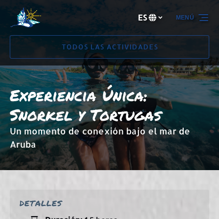
Saltar a la navegación principal
Saltar al contenido
Saltar al pie de página
ES
MENÚ
Selecciona
tu
idioma
TODOS LAS ACTIVIDADES
Experiencia Única:
Snorkel y Tortugas
Un momento de conexión bajo el mar de
Aruba
DETALLES