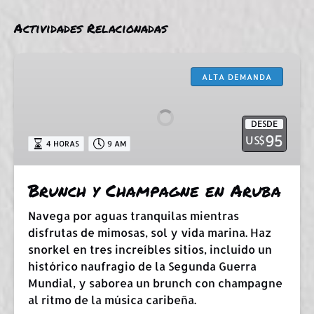
Actividades Relacionadas
Brunch
y
ALTA DEMANDA
Champagne
en
DESDE
Aruba
95
US$
4 HORAS
9 AM
Brunch y Champagne en Aruba
Navega por aguas tranquilas mientras
disfrutas de mimosas, sol y vida marina. Haz
snorkel en tres increíbles sitios, incluido un
histórico naufragio de la Segunda Guerra
Mundial, y saborea un brunch con champagne
al ritmo de la música caribeña.