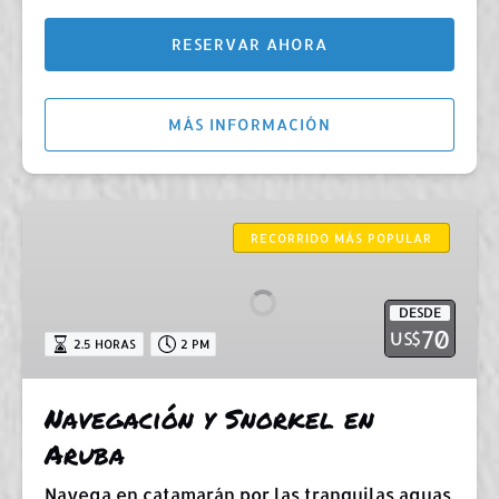
RESERVAR AHORA
MÁS INFORMACIÓN
Navegación
y
RECORRIDO MÁS POPULAR
Snorkel
en
DESDE
Aruba
70
US$
2.5 HORAS
2 PM
Navegación y Snorkel en
Aruba
Navega en catamarán por las tranquilas aguas