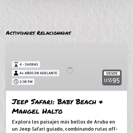
Actividades Relacionadas
Jeep
Safari:
Baby
4 - 5HORAS
Beach
4+ AÑOS EN ADELANTE
DESDE
&
95
US$
2:30 PM
Mangel
Halto
Jeep Safari: Baby Beach &
Mangel Halto
Explora los paisajes más bellos de Aruba en
un Jeep Safari guiado, combinando rutas off-