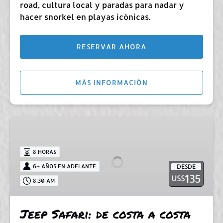
road, cultura local y paradas para nadar y
hacer snorkel en playas icónicas.
RESERVAR AHORA
MÁS INFORMACIÓN
Jeep
Safari:
de
8 HORAS
costa
6+ AÑOS EN ADELANTE
DESDE
a
135
US$
8:30 AM
costa
Jeep Safari: de costa a costa