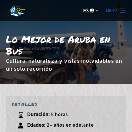
Saltar a la navegación principal
Saltar al contenido
Saltar al pie de página
ES
MENÚ
Selecciona
tu
idioma
Lo Mejor de Aruba en
Bus
Cultura, naturaleza y vistas inolvidables en
un solo recorrido
DETALLES
Duración:
5 horas
Edades:
2+ años en adelante