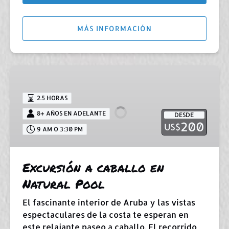
MÁS INFORMACIÓN
Excursión
a
caballo
2.5 HORAS
en
8+ AÑOS EN ADELANTE
DESDE
Natural
200
US$
9 AM O 3:30 PM
Pool
Excursión a caballo en
Natural Pool
El fascinante interior de Aruba y las vistas
espectaculares de la costa te esperan en
este relajante paseo a caballo. El recorrido