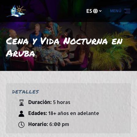
Saltar a la navegación principal
Saltar al contenido
Saltar al pie de página
ES
MENÚ
Selecciona
tu
idioma
Cena y Vida Nocturna en
Aruba
DETALLES
Duración:
5 horas
Edades:
18+ años en adelante
Horario:
6:00 pm